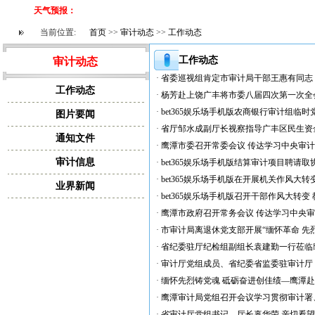
天气预报：
当前位置:
首页
>>
审计动态
>>
工作动态
工作动态
审计动态
·
省委巡视组肯定市审计局干部王惠有同志
工作动态
·
杨芳赴上饶广丰将市委八届四次第一次全会精
·
bet365娱乐场手机版农商银行审计组
图片要闻
·
省厅邹水成副厅长视察指导广丰区民生资
通知文件
·
鹰潭市委召开常委会议 传达学习中央审
审计信息
·
bet365娱乐场手机版结算审计项目聘请
·
bet365娱乐场手机版在开展机关作风大
业界新闻
·
bet365娱乐场手机版召开干部作风大转
·
鹰潭市政府召开常务会议 传达学习中央
·
市审计局离退休党支部开展“缅怀革命 先
·
省纪委驻厅纪检组副组长袁建勤一行莅临
·
审计厅党组成员、省纪委省监委驻审计厅 
·
缅怀先烈铸党魂 砥砺奋进创佳绩—鹰潭
·
鹰潭审计局党组召开会议学习贯彻审计署
·
省审计厅党组书记、厅长辜华荣 亲切看