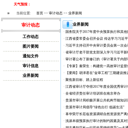
天气预报：
当前位置:
首页
>>
审计动态
>>
业界新闻
业界新闻
审计动态
·
国务院关于2017年度中央预算执行和其
工作动态
·
江西省委常委会召开会议 传达学习习近
·
习近平主持召开中央审计委员会第一次会
图片要闻
·
省审计厅老干部党支部深入学习习近平新
通知文件
·
审计署公布了新修订的《审计署关于内部
审计信息
·
【专家】秦荣生：构建统一高效审计监督
·
【要闻】胡泽君在“金审工程”三期建设推
业界新闻
·
聚焦新目标、踏上新征程
·
江西省审计厅夺得2017年度全国优秀审
·
全省经济责任审计培训班在南京举办
·
贵溪市审计局积极开展公共机构节能知识
·
贵溪市审计局倡导“绿色出行·低碳生活”
·
辜华荣厅长莅临资溪调研自然资源资产离
·
浅谈本级预算执行审计的制约因素及其对
·
胡志勇副厅长一行莅临景德镇督导“一卡通