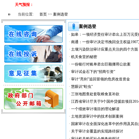
天气预报：
当前位置:
首页
>>
案例选登
案例选登
·
如皋：一项经济责任审计牵出上百万元受
·
南通：一份审计决定书挽回业主权益1907
·
土壤污染防治审计应重点关注的四个方面
·
机关食堂的秘密
·
一份银行对账单牵出巨额挪用公款案
·
审计试金石下的“招商引资”
·
审计“亮剑”追回冒领的危房改造资金
·
慧眼识“蛀虫”
·
三张地图查处套取粮食直补款
·
江西省审计厅关于9个国外贷援款项目20
·
一个绩效审计项目的理论解读
·
土地资源审计中的技术创新案例
·
国家审计在全面深化改革中的作用及其自
·
关于审计全覆盖的实现路径探讨
·
审计机关购买社会服务的探讨